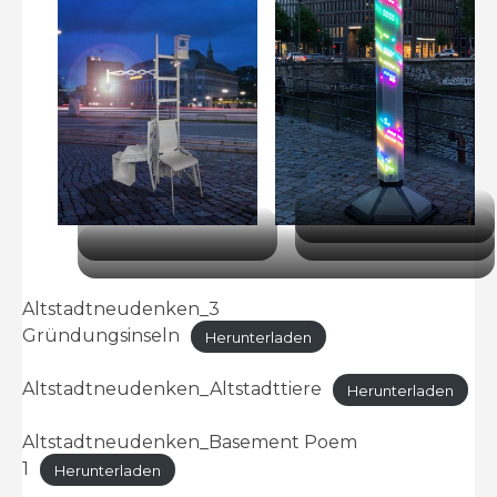
Altstadtneudenken_3
Gründungsinseln
Herunterladen
Altstadtneudenken_Altstadttiere
Herunterladen
Altstadtneudenken_Basement Poem
1
Herunterladen