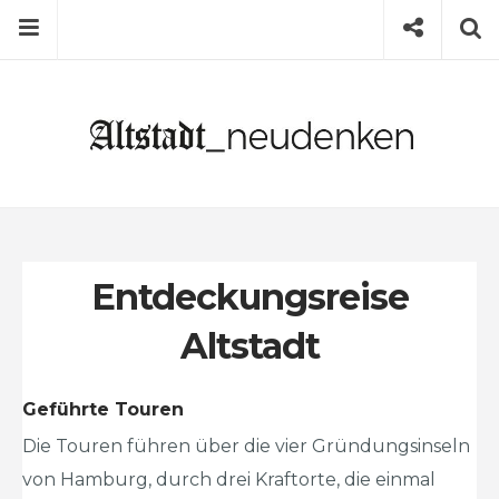
Skip
Menu
Social
S
to
content
Search
for
then
press
Type your search keyword, and press enter to
enter
search
Entdeckungsreise
Altstadt
Geführte Touren
Die Touren führen über die vier Gründungsinseln
von Hamburg, durch drei Kraftorte, die einmal